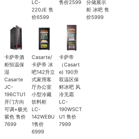
LC-
售价2599
分储展示
海尔
220JE 售
柜 冰吧 售
麦克维尔
中广欧特斯
价6599
价5999
COLMO
约克
风管机
吸顶机
冰箱
海尔冰箱
卡萨帝酒
Casarte/
卡萨帝
榴莲视频污版网站冰箱
柜恒温保
卡萨帝 冰
（Casart
卡萨帝冰箱
湿
吧142升立
e) 190升
西门子冰箱
Casarte
式家用客
双温区保
COLMO冰箱
JC-
厅办公室
鲜冰吧 风
海信冰箱
196CTU1
小型冷藏
冷无霜
TCL冰箱
松下冰箱
开门方向
饮料柜
LC-
容声冰箱
可调+极光
LC-
190WSCT
日立冰箱
紫色 售价
142WEBU
U1 售价
伊莱克斯冰箱
7699
1售价
7999
冷柜
6999
冰吧