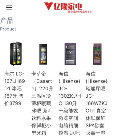
取消
首页
产品
产品
历史记录
清空记录
Product
家用空调
榴莲视频污版网站空调
破解版榴莲视频在线下载空调
海尔空调
卡萨帝空调
COLMO空调
科龙空调
海尔 LC-
卡萨帝
海信
海信
美博空调
167LH69
（Casart
(Hisense)
(Hisense)
月兔空调
D1 冰吧
e）220升
JC-
璀璨厅吧
小天鹅空调
167升 售
三温区冷
130ZKJ/H
JC-
三菱电机空调
海信空调
价3799
藏柜暖藏
C 130升
166WZKJ
中央空调
冰吧 茶叶
一级能效
C1P 真空
三菱重工
饮料水果
微冻空间
休眠保鲜
三菱电机
保鲜柜小
电脑精细
SPA除菌
榴莲视频污版网站
型冰箱
控温 冰吧
灭毒干湿
破解版榴莲视频在线下载