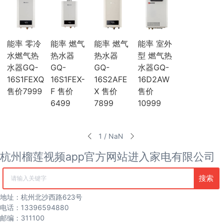
海尔
麦克维尔
中广欧特斯
COLMO
能率 零冷
能率 燃气
能率 燃气
能率 室外
约克
水燃气热
热水器
热水器
型 燃气热
风管机
水器GQ-
GQ-
GQ-
水器GQ-
吸顶机
冰箱
16S1FEXQ
16S1FEX-
16S2AFE
16D2AW
海尔冰箱
售价7999
F 售价
X 售价
售价
榴莲视频污版网站冰箱
6499
7899
10999
卡萨帝冰箱
西门子冰箱
COLMO冰箱
1 / NaN
海信冰箱
TCL冰箱
杭州榴莲视频app官方网站进入家电有限公司
松下冰箱
容声冰箱
搜索
清空记录
日立冰箱
伊莱克斯冰箱
地址：杭州北沙西路623号
冷柜
电话：13396594880
冰吧
邮编：311100