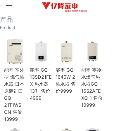
取消
首页
产品
产品
历史记录
清空记录
Product
家用空调
榴莲视频污版网站空调
破解版榴莲视频在线下载空调
海尔空调
卡萨帝空调
COLMO空调
科龙空调
能率 室外
能率 GQ-
能率 GQ-
能率 零冷
美博空调
型 燃气热
13SD21FE
1640W-2
水燃气热
月兔空调
水器 日本
X 热水器
热水器 售
水器GQ-
小天鹅空调
原装进口
13升 售价
价9999
16S2AFE
三菱电机空调
海信空调
GQ-
4999
XQ-1 售价
中央空调
21T1WS-
10999
三菱重工
CN 售价
三菱电机
13999
榴莲视频污版网站
破解版榴莲视频在线下载