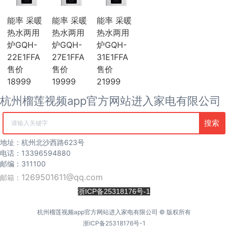
海尔
麦克维尔
能率 采暖
能率 采暖
能率 采暖
中广欧特斯
热水两用
热水两用
热水两用
COLMO
炉GQH-
炉GQH-
炉GQH-
约克
22E1FFA
27E1FFA
31E1FFA
风管机
售价
售价
售价
吸顶机
冰箱
18999
19999
21999
海尔冰箱
杭州榴莲视频app官方网站进入家电有限公司
榴莲视频污版网站冰箱
卡萨帝冰箱
搜索
西门子冰箱
清空记录
COLMO冰箱
地址：杭州北沙西路623号
海信冰箱
电话：13396594880
TCL冰箱
邮编：311100
松下冰箱
1269501611@qq.com
容声冰箱
邮箱：
日立冰箱
浙ICP备25318176号-1
伊莱克斯冰箱
冷柜
杭州榴莲视频app官方网站进入家电有限公司 © 版权所有
冰吧
浙ICP备25318176号-1