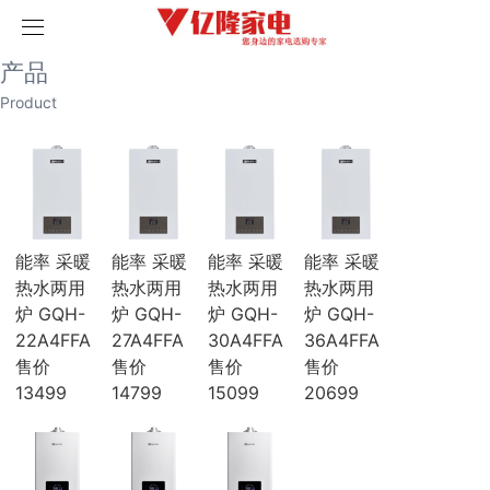
取消
首页
产品
产品
历史记录
清空记录
Product
家用空调
榴莲视频污版网站空调
破解版榴莲视频在线下载空调
海尔空调
卡萨帝空调
COLMO空调
科龙空调
能率 采暖
能率 采暖
能率 采暖
能率 采暖
美博空调
热水两用
热水两用
热水两用
热水两用
月兔空调
炉 GQH-
炉 GQH-
炉 GQH-
炉 GQH-
小天鹅空调
22A4FFA
27A4FFA
30A4FFA
36A4FFA
三菱电机空调
海信空调
售价
售价
售价
售价
中央空调
13499
14799
15099
20699
三菱重工
三菱电机
榴莲视频污版网站
破解版榴莲视频在线下载