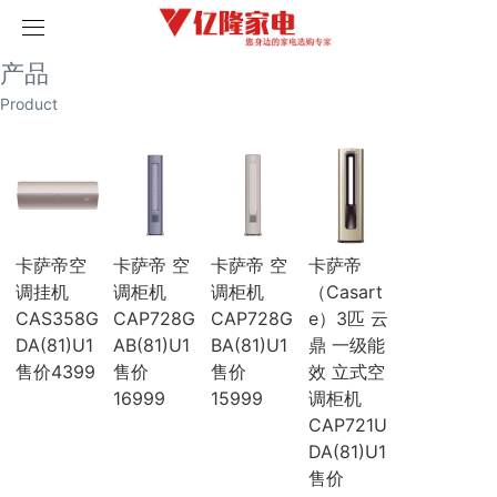
取消
首页
产品
产品
历史记录
清空记录
Product
家用空调
榴莲视频污版网站空调
破解版榴莲视频在线下载空调
海尔空调
卡萨帝空调
COLMO空调
科龙空调
卡萨帝空
卡萨帝 空
卡萨帝 空
卡萨帝
美博空调
调挂机
调柜机
调柜机
（Casart
月兔空调
CAS358G
CAP728G
CAP728G
e）3匹 云
小天鹅空调
DA(81)U1
AB(81)U1
BA(81)U1
鼎 一级能
三菱电机空调
海信空调
售价4399
售价
售价
效 立式空
中央空调
16999
15999
调柜机
三菱重工
CAP721U
三菱电机
DA(81)U1
榴莲视频污版网站
售价
破解版榴莲视频在线下载