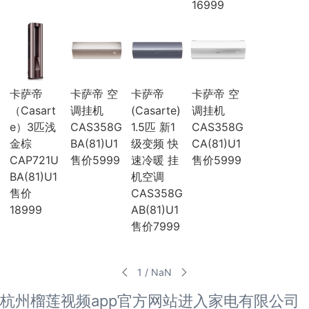
16999
海尔
麦克维尔
中广欧特斯
COLMO
约克
风管机
卡萨帝
卡萨帝 空
卡萨帝
卡萨帝 空
吸顶机
冰箱
（Casart
调挂机
(Casarte)
调挂机
海尔冰箱
e）3匹浅
CAS358G
1.5匹 新1
CAS358G
榴莲视频污版网站冰箱
金棕
BA(81)U1
级变频 快
CA(81)U1
卡萨帝冰箱
CAP721U
售价5999
速冷暖 挂
售价5999
西门子冰箱
BA(81)U1
机空调
COLMO冰箱
售价
CAS358G
海信冰箱
18999
AB(81)U1
TCL冰箱
松下冰箱
售价7999
容声冰箱
日立冰箱
伊莱克斯冰箱
1 / NaN
冷柜
杭州榴莲视频app官方网站进入家电有限公司
冰吧