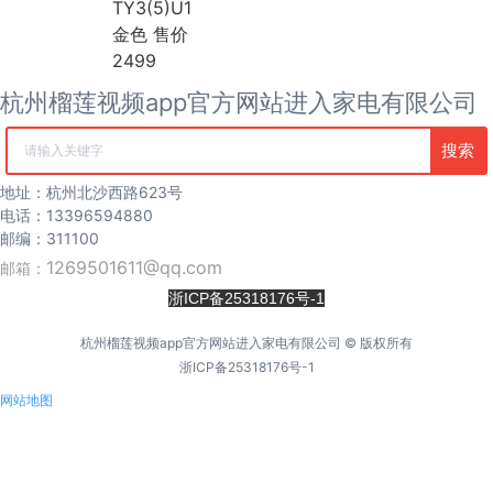
TY3(5)U1
海尔
金色 售价
麦克维尔
中广欧特斯
2499
COLMO
杭州榴莲视频app官方网站进入家电有限公司
约克
风管机
搜索
吸顶机
清空记录
冰箱
地址：杭州北沙西路623号
海尔冰箱
电话：13396594880
榴莲视频污版网站冰箱
邮编：311100
卡萨帝冰箱
1269501611@qq.com
西门子冰箱
邮箱：
COLMO冰箱
浙ICP备25318176号-1
海信冰箱
TCL冰箱
杭州榴莲视频app官方网站进入家电有限公司 © 版权所有
松下冰箱
浙ICP备25318176号-1
容声冰箱
网站地图
日立冰箱
伊莱克斯冰箱
冷柜
冰吧