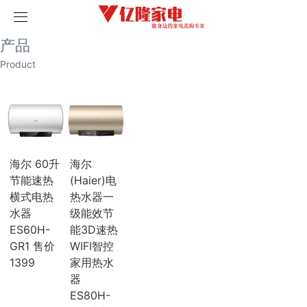
取消
首页
产品
产品
历史记录
清空记录
Product
家用空调
榴莲视频污版网站空调
破解版榴莲视频在线下载空调
海尔空调
卡萨帝空调
COLMO空调
科龙空调
海尔 60升
海尔
美博空调
节能速热
(Haier)电
月兔空调
横式电热
热水器一
小天鹅空调
水器
级能效节
三菱电机空调
海信空调
ES60H-
能3D速热
中央空调
GR1 售价
WIFI智控
三菱重工
1399
家用热水
三菱电机
器
榴莲视频污版网站
ES80H-
破解版榴莲视频在线下载