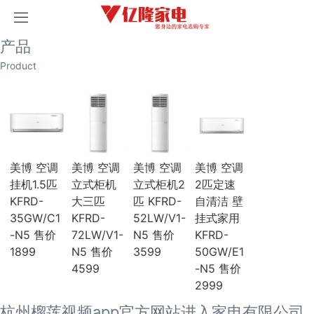
取消
首页
产品
产品
历史记录
清空记录
Product
家用空调
榴莲视频污版网站空调
破解版榴莲视频在线下载空调
海尔空调
卡萨帝空调
COLMO空调
科龙空调
美博 空调
美博 空调
美博 空调
美博 空调
美博空调
挂机1.5匹
立式柜机
立式柜机2
2匹定速
月兔空调
KFRD-
大三匹
匹 KFRD-
自清洁 壁
小天鹅空调
35GW/C1
KFRD-
52LW/V1-
挂式家用
三菱电机空调
海信空调
-N5 售价
72LW/V1-
N5 售价
KFRD-
中央空调
1899
N5 售价
3599
50GW/E1
三菱重工
4599
-N5 售价
三菱电机
2999
榴莲视频污版网站
破解版榴莲视频在线下载
杭州榴莲视频app官方网站进入家电有限公司