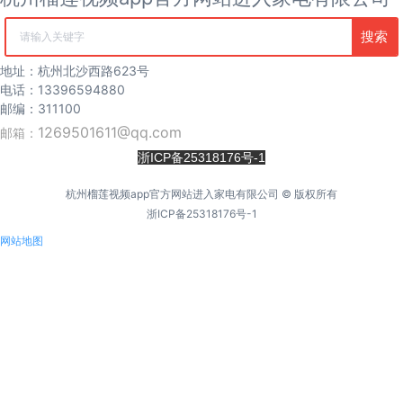
海尔
麦克维尔
搜索
清空记录
中广欧特斯
COLMO
地址：杭州北沙西路623号
约克
电话：13396594880
风管机
邮编：311100
吸顶机
1269501611@qq.com
邮箱：
冰箱
浙ICP备25318176号-1
海尔冰箱
榴莲视频污版网站冰箱
杭州榴莲视频app官方网站进入家电有限公司 © 版权所有
卡萨帝冰箱
浙ICP备25318176号-1
西门子冰箱
COLMO冰箱
网站地图
海信冰箱
TCL冰箱
松下冰箱
容声冰箱
日立冰箱
伊莱克斯冰箱
冷柜
冰吧