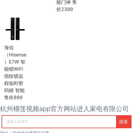
能门神 售
海尔
价2399
麦克维尔
中广欧特斯
COLMO
约克
风管机
吸顶机
冰箱
海信
海尔冰箱
（Hisense
榴莲视频污版网站冰箱
）E7W 智
卡萨帝冰箱
能锁WiFi
西门子冰箱
指纹锁远
COLMO冰箱
程临时密
海信冰箱
码锁 智能
TCL冰箱
松下冰箱
售价899
容声冰箱
杭州榴莲视频app官方网站进入家电有限公司
日立冰箱
伊莱克斯冰箱
搜索
冷柜
清空记录
冰吧
地址：杭州北沙西路623号