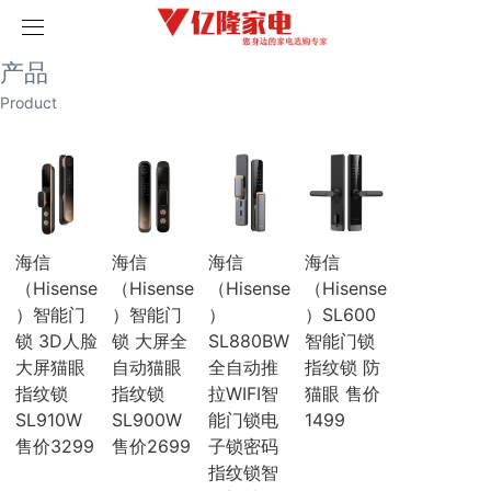
取消
首页
产品
产品
历史记录
清空记录
Product
家用空调
榴莲视频污版网站空调
破解版榴莲视频在线下载空调
海尔空调
卡萨帝空调
COLMO空调
科龙空调
海信
海信
海信
海信
美博空调
（Hisense
（Hisense
（Hisense
（Hisense
月兔空调
）智能门
）智能门
）
）SL600
小天鹅空调
锁 3D人脸
锁 大屏全
SL880BW
智能门锁
三菱电机空调
海信空调
大屏猫眼
自动猫眼
全自动推
指纹锁 防
中央空调
指纹锁
指纹锁
拉WIFI智
猫眼 售价
三菱重工
SL910W
SL900W
能门锁电
1499
三菱电机
售价3299
售价2699
子锁密码
榴莲视频污版网站
指纹锁智
破解版榴莲视频在线下载