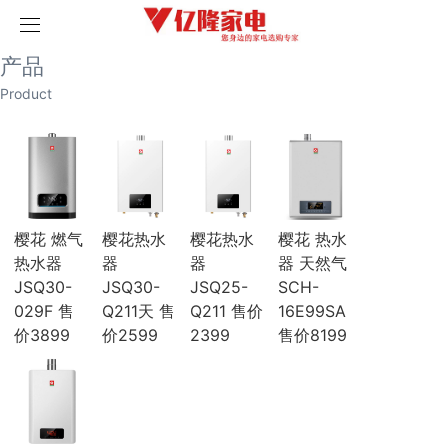
取消
首页
产品
产品
历史记录
清空记录
Product
家用空调
榴莲视频污版网站空调
破解版榴莲视频在线下载空调
海尔空调
卡萨帝空调
COLMO空调
科龙空调
樱花 燃气
樱花热水
樱花热水
樱花 热水
美博空调
热水器
器
器
器 天然气
月兔空调
JSQ30-
JSQ30-
JSQ25-
SCH-
小天鹅空调
029F 售
Q211天 售
Q211 售价
16E99SA
三菱电机空调
海信空调
价3899
价2599
2399
售价8199
中央空调
三菱重工
三菱电机
榴莲视频污版网站
破解版榴莲视频在线下载