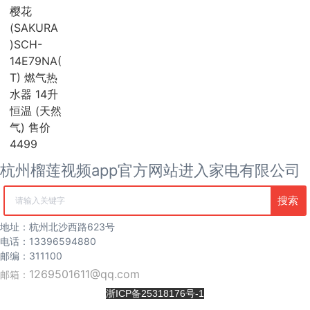
海尔
樱花
麦克维尔
(SAKURA
中广欧特斯
)SCH-
COLMO
14E79NA(
约克
T) 燃气热
风管机
水器 14升
吸顶机
冰箱
恒温 (天然
海尔冰箱
气) 售价
榴莲视频污版网站冰箱
4499
卡萨帝冰箱
杭州榴莲视频app官方网站进入家电有限公司
西门子冰箱
COLMO冰箱
海信冰箱
搜索
清空记录
TCL冰箱
松下冰箱
地址：杭州北沙西路623号
容声冰箱
电话：13396594880
日立冰箱
邮编：311100
伊莱克斯冰箱
1269501611@qq.com
邮箱：
冷柜
浙ICP备25318176号-1
冰吧