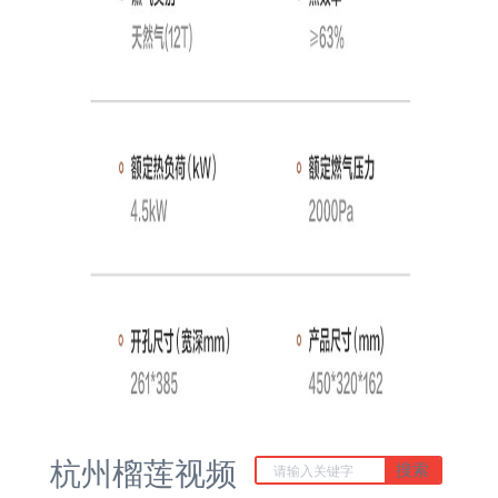
杭州榴莲视频
搜索
历史记录
清空记录